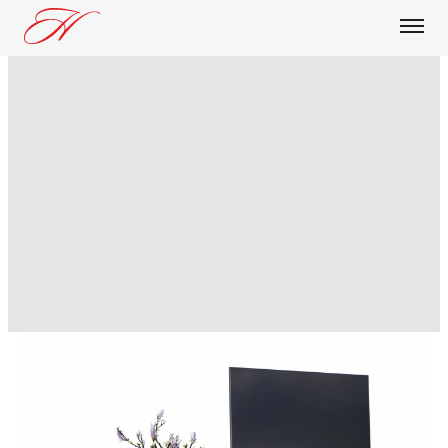
О КОМПАНИИ
ПРОДУКЦИЯ
БЛОГ
ДОСТАВКА И ОПЛАТА
ОПТОВИКАМ
КОНТАКТЫ
ТВ-тумба Нэнси New бетон
светлый / сонома